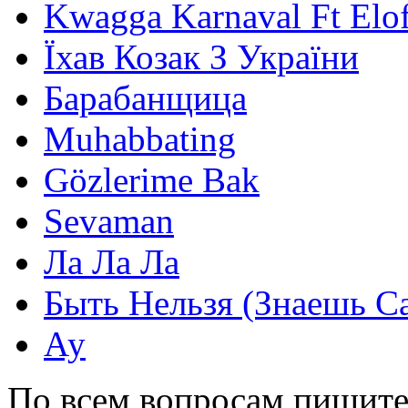
Kwagga Karnaval Ft Elof
Їхав Козак З України
Барабанщица
Muhabbating
Gözlerime Bak
Sevaman
Ла Ла Ла
Быть Нельзя (Знаешь С
Ау
По всем вопросам пишите